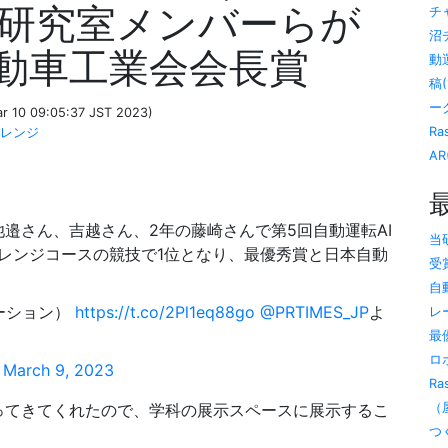
研究室メンバーらが
チ
沼
動車工業会会長賞
動
稿(
ー
ar 10 09:05:37 JST 2023)
Ra
ャレンジ
AR
邉さん、吉越さん、2年の藤崎さんで第5回自動運転AI
当
ャレンジコースの競技で1位となり、最優秀賞と日本自動
受賞
自
レーション）
https://t.co/2Pl1eq88go
@PRTIMES_JP
よ
レ
最
ロ
)
March 9, 2023
Ra
ってきてくれたので、学科の展示スペースに展示するこ
（屋
つ