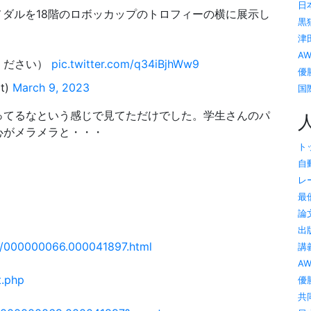
日本
メダルを18階のロボッカップのトロフィーの横に展示し
黒猫
津田
A
ください）
pic.twitter.com/q34iBjhWw9
優勝
t)
March 9, 2023
国際
ってるなという感じで見てただけでした。学生さんのパ
心がメラメラと・・・
トッ
自
レ
最
論
出版
d/p/000000066.000041897.html
講義
A
t.php
優勝
共同