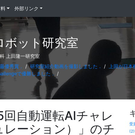
資料
外部リンク
自律ロボット研究室
科 上田隆一研究室
で最優秀賞．
/
研究室紹介動画を撮影しました．
/
上田が日本
Challengeで優勝しました．
/
5回自動運転AIチャレ
ミュレーション）」のチ
受賞
(2)