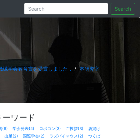
Search
機械学会教育賞を受賞しました．
/
本研究室
キーワード
(6)
学会発表(4)
ロボコン(3)
ご挨拶(3)
唐揚げ
出版(2)
国際学会(2)
ラズパイマウス(2)
つくば