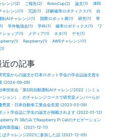
ャレンジ(2)
ご報告(2)
RoboCup(2)
論文(1)
津田
チャレンジ(1)
冗談(1)
詳解確率ロボティクス(1)
自
運転AIチャレンジ(1)
国際ロボット展(1)
研究(1)
寄
1)
学外勉強会(1)
学科(1)
確率ロボティクス(1)
ワ
クショップ(1)
メディア(1)
ネタ(1)
デモ(1)
spberry(1)
Raspberry(1)
AWSチャレンジ(1)
(1)
最近の記事
研究室からの論文が日本ロボット学会の学会誌論文賞を
 (2024-09-09)
動車技術会「第5回自動運転AIチャレンジ2022（シミュ
ーション）」のチャレンジコースで研究室メンバーらが
優秀賞・日本自動車工業会会長賞 (2023-03-09)
ボット学会誌に学生の論文が掲載されます (2022-01-12)
spberry Pi 3BのみでRaspberry Pi Catのナビゲーション
内環境編） (2021-12-11)
くばチャレンジ2021に参加した話 (2021-12-05)