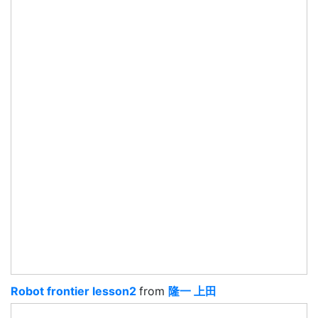
Robot frontier lesson2
from
隆一 上田