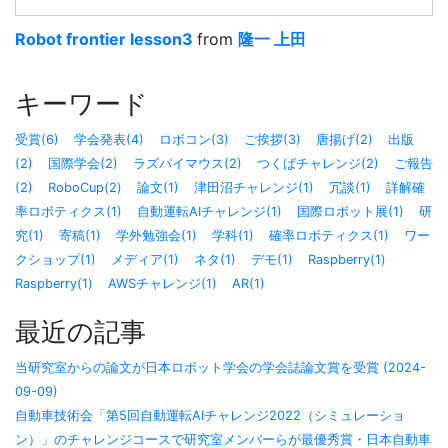
Robot frontier lesson3
from
隆一 上田
キーワード
受賞(6)
学会発表(4)
ロボコン(3)
ご挨拶(3)
唐揚げ(2)
出版
(2)
国際学会(2)
ラズパイマウス(2)
つくばチャレンジ(2)
ご報告
(2)
RoboCup(2)
論文(1)
津田沼チャレンジ(1)
冗談(1)
詳解確
率ロボティクス(1)
自動運転AIチャレンジ(1)
国際ロボット展(1)
研
究(1)
寄稿(1)
学外勉強会(1)
学科(1)
確率ロボティクス(1)
ワー
クショップ(1)
メディア(1)
ネタ(1)
デモ(1)
Raspberry(1)
Raspberry(1)
AWSチャレンジ(1)
AR(1)
最近の記事
当研究室からの論文が日本ロボット学会の学会誌論文賞を受賞 (2024-
09-09)
自動車技術会「第5回自動運転AIチャレンジ2022（シミュレーショ
ン）」のチャレンジコースで研究室メンバーらが最優秀賞・日本自動車