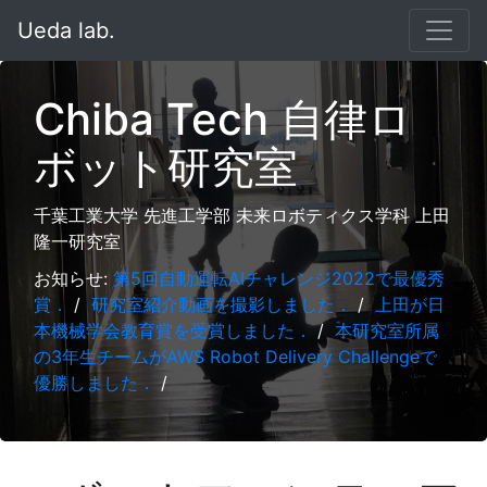
Ueda lab.
Chiba Tech 自律ロ
ボット研究室
千葉工業大学 先進工学部 未来ロボティクス学科 上田
隆一研究室
お知らせ:
第5回自動運転AIチャレンジ2022で最優秀
賞．
/
研究室紹介動画を撮影しました．
/
上田が日
本機械学会教育賞を受賞しました．
/
本研究室所属
の3年生チームがAWS Robot Delivery Challengeで
優勝しました．
/