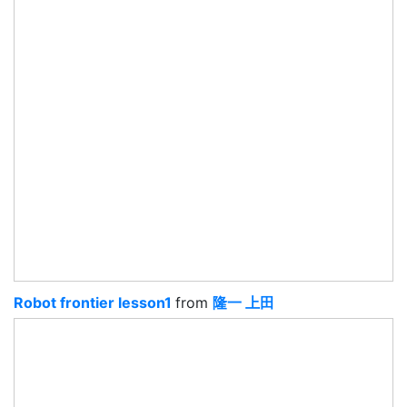
Robot frontier lesson1
from
隆一 上田